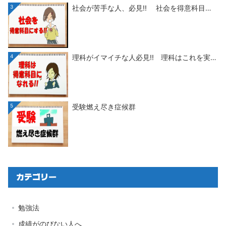
3
社会が苦手な人、必見!! 社会を得意科目…
4
理科がイマイチな人必見!! 理科はこれを実…
5
受験燃え尽き症候群
カテゴリー
勉強法
成績がのびない人へ