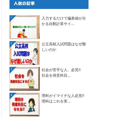
人気の記事
1
入力するだけで偏差値が分
かる自動計算サイ…
2
公立高校入試問題はなぜ難
しいのか
3
社会が苦手な人、必見!!
社会を得意科目…
4
理科がイマイチな人必見!!
理科はこれを実…